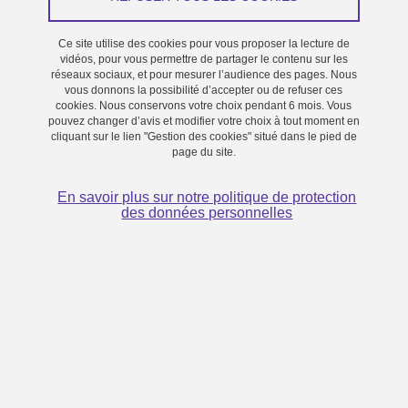
l’innovation
Ce site utilise des cookies pour vous proposer la lecture de
Le 7 juillet 2026
vidéos, pour vous permettre de partager le contenu sur les
Grenoble - Presqu'île
réseaux sociaux, et pour mesurer l’audience des pages. Nous
vous donnons la possibilité d’accepter ou de refuser ces
En savoir plus
cookies. Nous conservons votre choix pendant 6 mois. Vous
pouvez changer d’avis et modifier votre choix à tout moment en
cliquant sur le lien "Gestion des cookies" situé dans le pied de
page du site.
Prix Deep Impact #3 - Révélez la démarche impact de votre
projet de transfert ou de votre startup !
En savoir plus sur notre politique de protection
des données personnelles
Du 1 mai 2026 au 15 juin 2026
Agglomération grenobloise
Lancement de la troisième édition du Prix Deep d'Impact de l’arc
alpin par Linksium et BpiFrance dans la dynamique du PUI
Grenoble Alpes porté par l’UGA et du territoire de l’USMB
En savoir plus