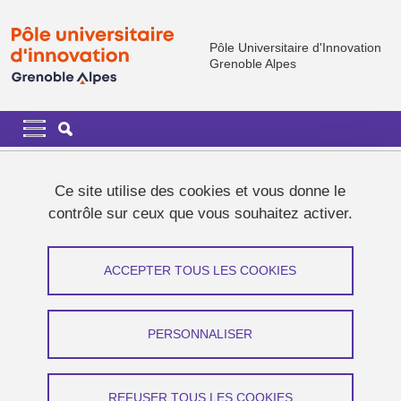
Aller au contenu principal
Gestion des cookies
Pôle Universitaire d'Innovation
Grenoble Alpes
Navigation principale
Navigation principale mobile
Fil d'Ariane
Accueil
Actualités
Ce site utilise des cookies et vous donne le
contrôle sur ceux que vous souhaitez activer.
Actualités
ACCEPTER TOUS LES COOKIES
Partager sur Facebook
Partager sur LinkedIn
Imprimer
Partager
Partager l'URL de cette page
PERSONNALISER
Journée d'information : les financements européens pour
REFUSER TOUS LES COOKIES