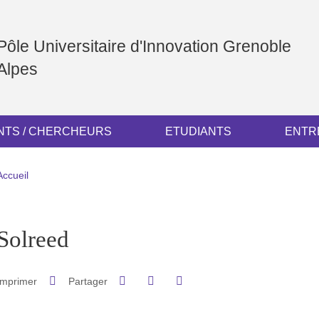
Pôle Universitaire d'Innovation Grenoble
Alpes
TS / CHERCHEURS
ETUDIANTS
ENTR
Fil d'Ariane
Accueil
pale Sidebar
Solreed
Partager sur Facebook
Partager sur LinkedIn
Imprimer
Partager
Partager l'URL de cette page