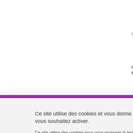
Université Grenoble Alpes
621 avenue Centrale
Ce site utilise des cookies et vous donne
38400 Saint-Martin-d'Hères
vous souhaitez activer.
Ce site utilise des cookies pour vous proposer la le