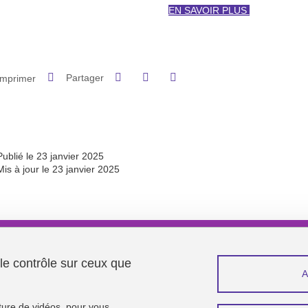
EN SAVOIR PLUS
Partager sur Facebook
Partager sur LinkedIn
Imprimer
Partager
Partager l'URL de cette page
Publié le 23 janvier 2025
Mis à jour le 23 janvier 2025
Menu footer
Contacts projet
 le contrôle sur ceux que
Espace presse
Recrutement
Plan du site
cture de vidéos, pour vous