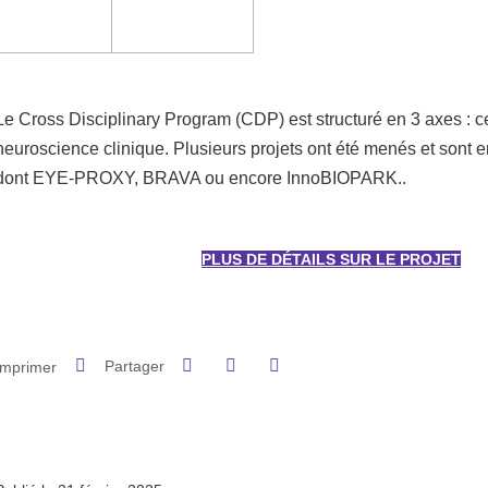
Le Cross Disciplinary Program (CDP) est structuré en 3 axes : ce
neuroscience clinique. Plusieurs projets ont été menés et sont en
dont EYE-PROXY, BRAVA ou encore InnoBIOPARK..
PLUS DE DÉTAILS SUR LE PROJET
Partager sur Facebook
Partager sur LinkedIn
Imprimer
Partager
Partager l'URL de cette page