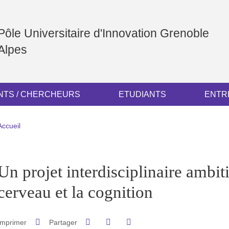
Pôle Universitaire d'Innovation Grenoble
Alpes
TS / CHERCHEURS
ETUDIANTS
ENTR
Fil d'Ariane
Accueil
pale Sidebar
Un projet interdisciplinaire ambit
cerveau et la cognition
Partager sur Facebook
Partager sur LinkedIn
Imprimer
Partager