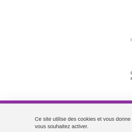
Université Grenoble Alpes
621 avenue Centrale
Ce site utilise des cookies et vous donne
38400 Saint-Martin-d'Hères
vous souhaitez activer.