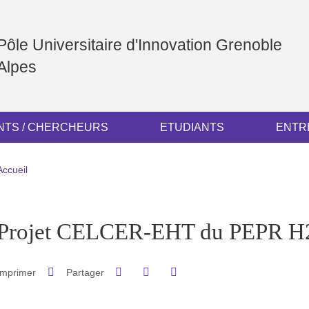
Pôle Universitaire d'Innovation Grenoble
Alpes
TS / CHERCHEURS
ETUDIANTS
ENTR
Fil d'Ariane
Accueil
pale Sidebar
Projet CELCER-EHT du PEPR H
Partager sur Facebook
Partager sur LinkedIn
Imprimer
Partager
Partager l'URL de cette page