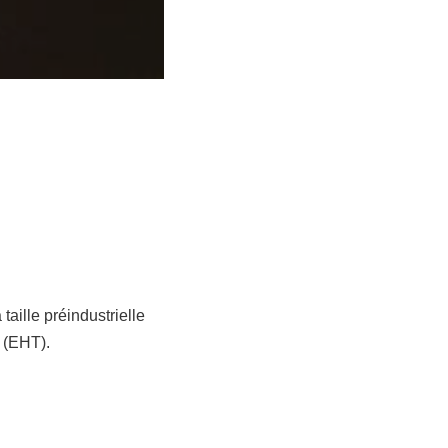
 taille préindustrielle
e (EHT).