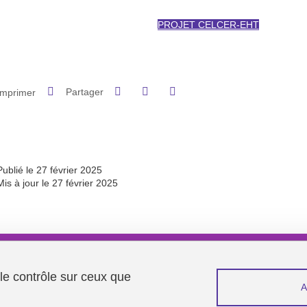
PROJET CELCER-EHT
Partager sur Facebook
Partager sur LinkedIn
Imprimer
Partager
Partager l'URL de cette page
Publié le 27 février 2025
Mis à jour le 27 février 2025
Menu footer
Contacts projet
 le contrôle sur ceux que
Espace presse
Recrutement