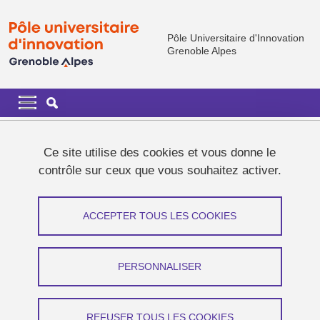
Aller au contenu principal
Gestion des cookies
Pôle Universitaire d'Innovation
Grenoble Alpes
Navigation principale
Navigation principale mobile
Fil d'Ariane
Accueil
Ce site utilise des cookies et vous donne le
contrôle sur ceux que vous souhaitez activer.
Des piles à combustible pour la mobilité
lourde
ACCEPTER TOUS LES COOKIES
Partager sur Facebook
Partager sur LinkedIn
Imprimer
Partager
PERSONNALISER
Partager l'URL de cette page
Startup
REFUSER TOUS LES COOKIES